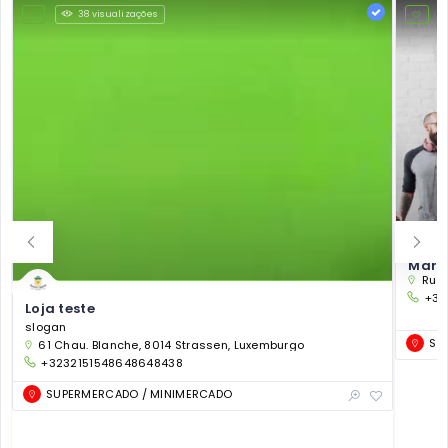
38 visualizações
Markt
Rue 
+32
Loja teste
slogan
SU
61 Chau. Blanche, 8014 Strassen, Luxemburgo
+3232151548648648438
SUPERMERCADO / MINIMERCADO