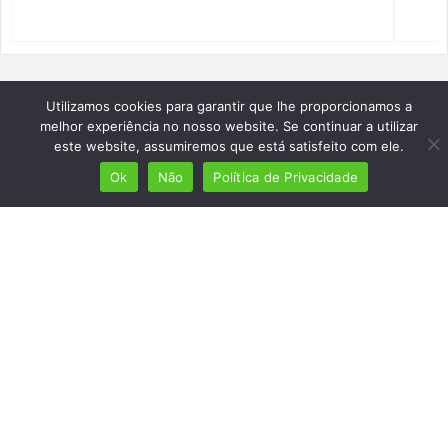
Utilizamos cookies para garantir que lhe proporcionamos a
melhor experiência no nosso website. Se continuar a utilizar
este website, assumiremos que está satisfeito com ele.
Ok
Não
Política de Privacidade
Mais de 7 milhões de lusófonos
Mais de 2000 lugares cadastrados
Presença em 8 países
Links úteis
Início